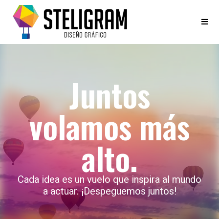
Juntos
volamos más
alto.
Cada idea es un vuelo que inspira al mundo
a actuar. ¡Despeguemos juntos!