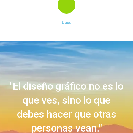
Dess
"El diseño gráfico no es lo
que ves, sino lo que
debes hacer que otras
personas vean."